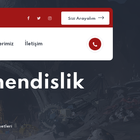
Sizi Arayalım
erimiz
İletişim
endislik
etleri